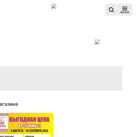
МЕНЮ
авершен
агазина