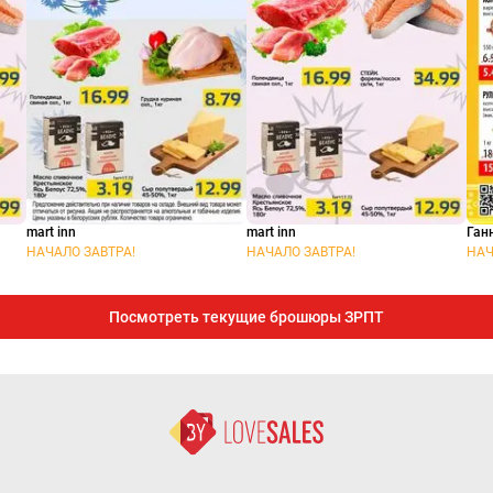
mart inn
mart inn
Ган
НАЧАЛО ЗАВТРА!
НАЧАЛО ЗАВТРА!
НАЧ
Посмотреть текущие брошюры ЗРПТ