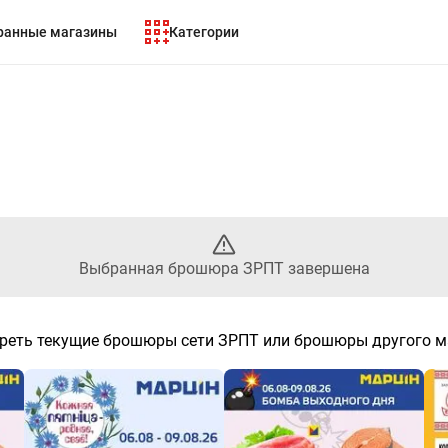
ранные магазины
Категории
 Выбранный листовой ЗРПТ з
Выбранная брошюра ЗРПТ завершена
реть текущие брошюры сети ЗРПТ или брошюры другого м