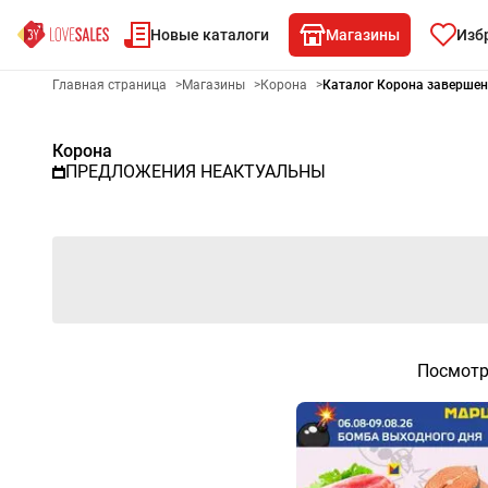
Новые каталоги
Магазины
Изб
Рекламный листовой Корона 
Главная страница
>
Магазины
>
Корона
>
Каталог Корона заверше
Корона
ПРЕДЛОЖЕНИЯ НЕАКТУАЛЬНЫ
Посмотр