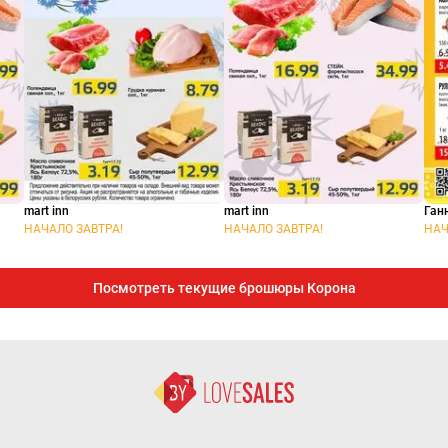
mart inn
mart inn
Ган
НАЧАЛО ЗАВТРА!
НАЧАЛО ЗАВТРА!
НАЧ
Посмотреть текущие брошюры Корона