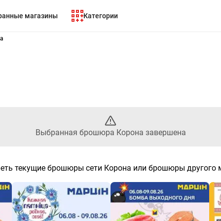
ранные магазины
Категории
- Выбранный листовой Корон
на
Выбранная брошюра Корона завершена
еть текущие брошюры сети Корона или брошюры другого 