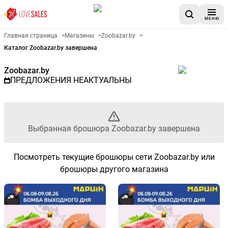
МЕНЮ
Рекламный листовой Zoobazar
Главная страница
>
Магазины
>
Zoobazar.by
>
Каталог Zoobazar.by завершена
Zoobazar.by
ПРЕДЛОЖЕНИЯ НЕАКТУАЛЬНЫ
Выбранная брошюра Zoobazar.by завершена
Посмотреть текущие брошюры сети Zoobazar.by или
брошюры другого магазина