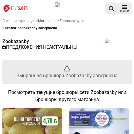
МЕНЮ
Рекламный листовой Zoobazar
Главная страница
>
Магазины
>
Zoobazar.by
>
Каталог Zoobazar.by завершена
Zoobazar.by
ПРЕДЛОЖЕНИЯ НЕАКТУАЛЬНЫ
Выбранная брошюра Zoobazar.by завершена
Посмотреть текущие брошюры сети Zoobazar.by или
брошюры другого магазина