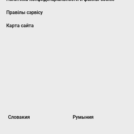
Правілы сэрвісу
Карта сайта
Словакия
Румыния