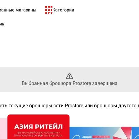
ранные магазины
Категории
 - Выбранный листовой Prost
ена
Выбранная брошюра Prostore завершена
еть текущие брошюры сети Prostore или брошюры другого 