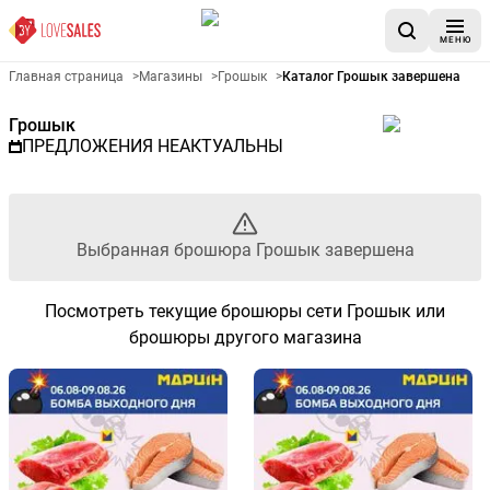
МЕНЮ
Рекламный листовой Грошык
Главная страница
>
Магазины
>
Грошык
>
Каталог Грошык завершена
Грошык
ПРЕДЛОЖЕНИЯ НЕАКТУАЛЬНЫ
Выбранная брошюра Грошык завершена
Посмотреть текущие брошюры сети Грошык или
брошюры другого магазина