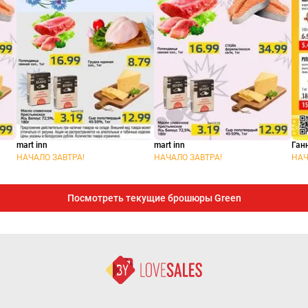
mart inn
mart inn
Ган
НАЧАЛО ЗАВТРА!
НАЧАЛО ЗАВТРА!
НАЧ
Посмотреть текущие брошюры Green