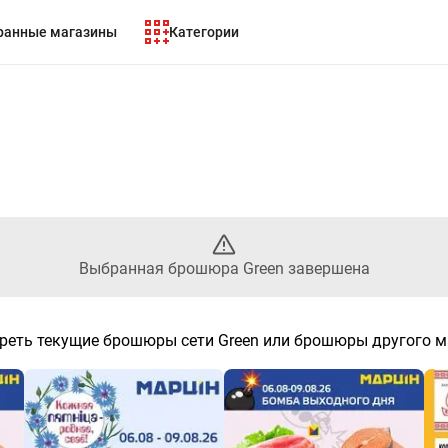
ранные магазины
Категории
 Выбранный листовой Green з
Выбранная брошюра Green завершена
реть текущие брошюры сети Green или брошюры другого м