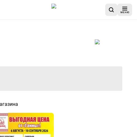
МЕНЮ
авершен
агазина